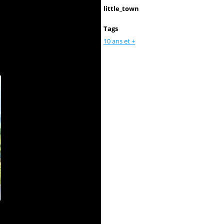
little_town
Tags
10 ans et +