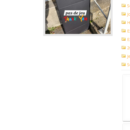
S
J
H
E
E
2
J
S