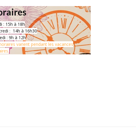
raires
i : 15h à 18h
redi : 14h à 16h30
di : 9h à 12h
horaires varient pendant les vacances
aires.