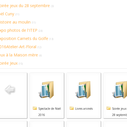
oirée jeux du 28 septembre
(3)
oël Cuny
(11)
istoire au moulin
(11)
xpo photos de l'ITEP
(24)
xposition Carnets du Golfe
(13)
016Atelier-Art-Floral
(12)
eux à la Maison mère
(4)
oirée Jeux
(15)
Spectacle de Noël
Livres animés
Soirée jeux
2016
28 septemb