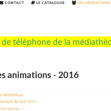
CONTACT
LE CATALOGUE
LES ANIMATIONS
e téléphone de la médiathèq
es animations - 2016
a Médiathèque
pectacle de Noël 2016
(6)
ivres animés
(15)