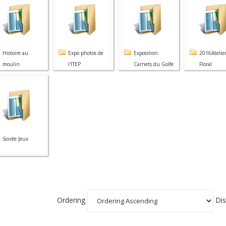
Histoire au
Expo photos de
Exposition
2016Atelier
moulin
l'ITEP
Carnets du Golfe
Floral
Soirée Jeux
Ordering
Dis