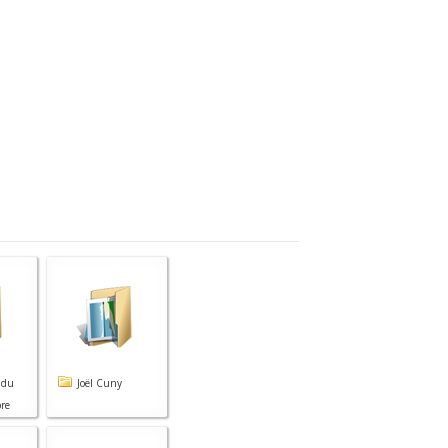
 du
Joël Cuny
re