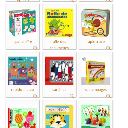
quel-chiffre
rafle-des-
rapidcroco
chaussettes
rapido-meteo
sardines
saute-nuages