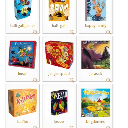
halli-galli-junior
halli-galli
happy-family
husch
jungle-speed
jurassik
kalifiko
kezao
kingdomino