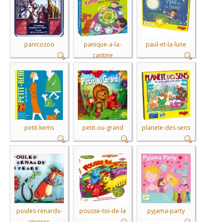
panicozoo
panique-a-la-
paul-et-la-lune
cantine
petit-kems
petit-ou-grand
planete-des-sens
poules-renards-
pousse-toi-de-la
pyjama-party
viperes