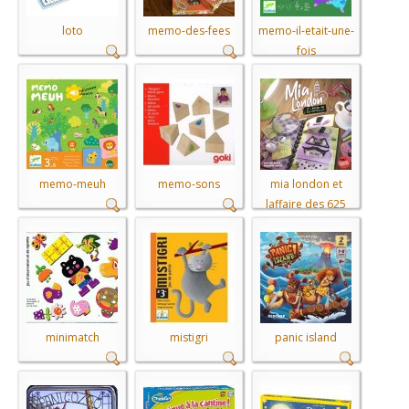
loto
memo-des-fees
memo-il-etait-une-
fois
memo-meuh
memo-sons
mia london et
laffaire des 625
fripouilles
minimatch
mistigri
panic island