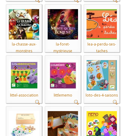
la-chasse-aux-
la-foret-
lea-a-perdu-ses-
monstres
mystrieuse
taches
littel-association
littlememo
loto-des-4-saisons