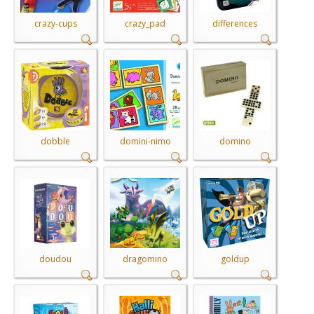
crazy-cups
crazy_pad
differences
dobble
domini-nimo
domino
doudou
dragomino
goldup