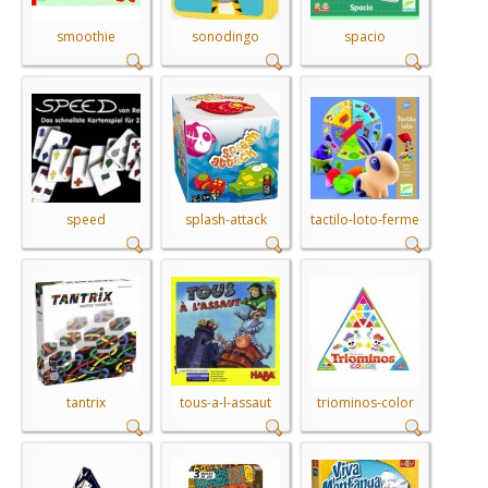
smoothie
sonodingo
spacio
speed
splash-attack
tactilo-loto-ferme
tantrix
tous-a-l-assaut
triominos-color