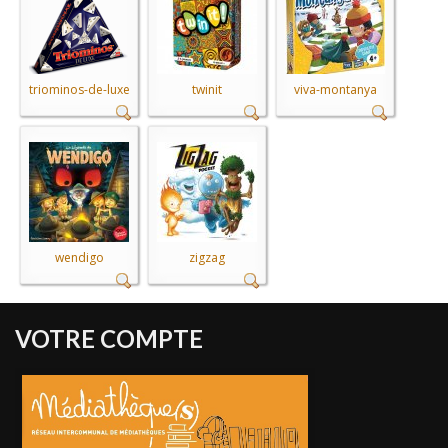
triominos-de-luxe
twinit
viva-montanya
wendigo
zigzag
VOTRE COMPTE