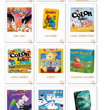
clac-clac
cocotaki
color-addict-kidz
color-addict
colori
coucouc-cocotte