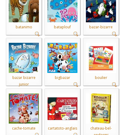
batanimo
bataplouf
bazar-bizarre
bazar bizarre
bigbazar
boulier
junior
cache-tomate
cartatoto-anglais
chateau-bel-
endormi